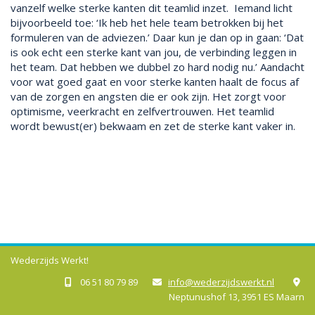
vanzelf welke sterke kanten dit teamlid inzet. Iemand licht
bijvoorbeeld toe: ‘Ik heb het hele team betrokken bij het
formuleren van de adviezen.’ Daar kun je dan op in gaan: ‘Dat
is ook echt een sterke kant van jou, de verbinding leggen in
het team. Dat hebben we dubbel zo hard nodig nu.’ Aandacht
voor wat goed gaat en voor sterke kanten haalt de focus af
van de zorgen en angsten die er ook zijn. Het zorgt voor
optimisme, veerkracht en zelfvertrouwen. Het teamlid
wordt bewust(er) bekwaam en zet de sterke kant vaker in.
Wederzijds Werkt!
06 51 80 79 89
info@wederzijdswerkt.nl



Neptunushof 13, 3951 ES Maarn