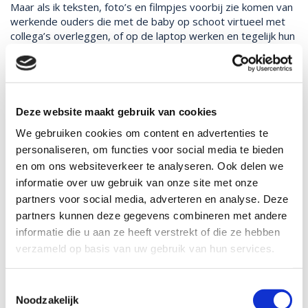
Maar als ik teksten, foto’s en filmpjes voorbij zie komen van
werkende ouders die met de baby op schoot virtueel met
collega’s overleggen, of op de laptop werken en tegelijk hun
peuter vermaken,….. en ze dan ook nog hoor zeggen dat hun
werkgever wel graag wil dat ze net zo productief blijven,….
dan hoop ik dat deze werkgever een uitzondering is. Want
net zo productief werken als je deed onder deze
omstandigheden, dat kan gewoon niet.
Deze website maakt gebruik van cookies
We gebruiken cookies om content en advertenties te
Op dit moment is thuis werken voor mensen met jonge
personaliseren, om functies voor social media te bieden
kinderen een enorme uitdaging. Het kost mentale, fysieke,
relationele en existentiële energie. Mentale energie omdat
en om ons websiteverkeer te analyseren. Ook delen we
het veel lastiger is om de focus op je taak te houden. Er is
informatie over uw gebruik van onze site met onze
voortdurend afleiding. Fysieke energie omdat wat overdag
partners voor social media, adverteren en analyse. Deze
niet lukt, ’s avonds wordt afgemaakt en dat gaat ten koste
partners kunnen deze gegevens combineren met andere
van de nachtrust. Relationele energie omdat je samen met
informatie die u aan ze heeft verstrekt of die ze hebben
je partner moet zien op te lossen wie wanneer werkt en
verzameld op basis van uw gebruik van hun services.
zorgt en er gewoon weinig tijd overblijft voor elkaar.
Existentiële energie tenslotte omdat ook de angst voor het
behoud van werk een rol kan spelen. Op alle fronten bestaat
Toestemmingsselectie
de kans op energie-lekken en dit verhoogt de stress.
Noodzakelijk