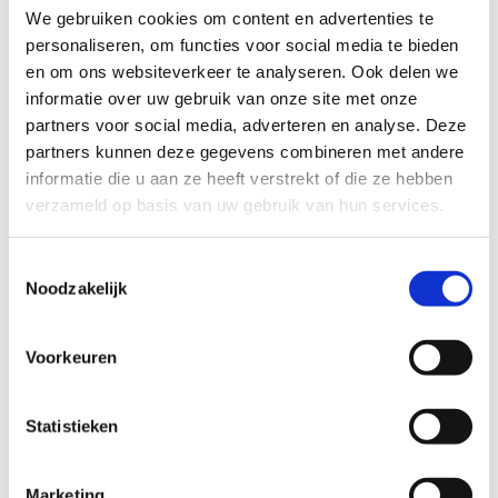
We gebruiken cookies om content en advertenties te
personaliseren, om functies voor social media te bieden
en om ons websiteverkeer te analyseren. Ook delen we
De heling zit in de connectie
informatie over uw gebruik van onze site met onze
partners voor social media, adverteren en analyse. Deze
partners kunnen deze gegevens combineren met andere
“Ik ben een doorbijter”, zegt hij in het eerste coachgesprek.
informatie die u aan ze heeft verstrekt of die ze hebben
Het vele thuiswerken heeft zijn tol geëist. Hij mist de
verzameld op basis van uw gebruik van hun services.
spontane overleggen. Vrij brainstormen, direct kunnen
reageren op elkaar. Dat lukt niet online. Na een overleg
Toestemmingsselectie
probeert hij in zijn eentje de ideeën uit te werken. Dat
Noodzakelijk
verloopt moeizaam. Toch gaat hij stug door. Met
verstoorde concentratie, energievretend. Het werk moet
immers af. De kwaliteit wordt er niet beter op. Ook dat
Voorkeuren
frustreert hem.
Zeuren wil hij ook niet. Hij wil anderen niet belasten. Het is
Statistieken
toch niet op te lossen. We moeten er gewoon doorheen.
Stug doorbijten dan maar.
Marketing