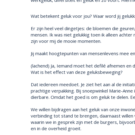
werkgeluk, diversiteit en geluk en zo voort. Hier
Wat betekent geluk voor jou? Waar word jij gelukk
Er zijn heel veel dingetjes: de bloemen die geuren
mensen. Ik was niet gelukkig toen ik alleen achter
zijn voor mij de mooie momenten.
Jij maakt hoogtepunten van mensenlevens mee en 
(lachend) Ja, Iemand moet het defilé afnemen en d
Wat is het effect van deze geluksbeweging?
Dat iedereen meedoet. Je ziet het aan al de initiat
prachtige verpakking. Bij snoepwinkel Marie-Anne
dierbare. Omdat het goed is om geluk te delen. Een
We willen bijdragen aan het geluk van onze inwon
verbinding tot stand te brengen, daarnaast wille
waarin we in gesprek zijn met de burgers, bijvo
en in de overheid groeit.