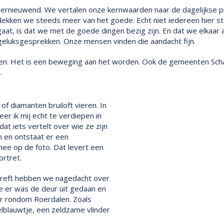
ernieuwend. We vertalen onze kernwaarden naar de dagelijkse pr
dekken we steeds meer van het goede. Echt niet iedereen hier sta
 gaat, is dat we met de goede dingen bezig zijn. En dat we elka
t geluksgesprekken. Onze mensen vinden die aandacht fijn.
en. Het is een beweging aan het worden. Ook de gemeenten Schag
.
f diamanten bruiloft vieren. In
er ik mij echt te verdiepen in
t iets vertelt over wie ze zijn
n en ontstaat er een
ee op de foto. Dat levert een
ortret.
treft hebben we nagedacht over
e er was de deur uit gedaan en
ur rondom Roerdalen. Zoals
lblauwtje, een zeldzame vlinder