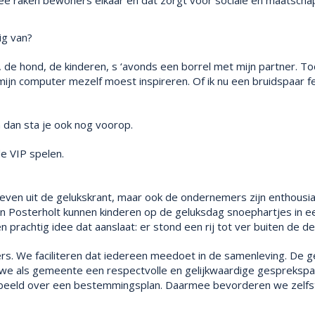
mee raken bewoners elkaar en dat zorgt voor sociale en maatschap
ig van?
, de hond, de kinderen, s ‘avonds een borrel met mijn partner. To
 mijn computer mezelf moest inspireren. Of ik nu een bruidspaar fel
dan sta je ook nog voorop.
e VIP spelen.
ieven uit de gelukskrant, maar ook de ondernemers zijn enthousiast
 in Posterholt kunnen kinderen op de geluksdag snoephartjes in 
 prachtig idee dat aanslaat: er stond een rij tot ver buiten de de
ers. We faciliteren dat iedereen meedoet in de samenleving. De 
n we als gemeente een respectvolle en gelijkwaardige gespreksp
orbeeld over een bestemmingsplan. Daarmee bevorderen we zelfst