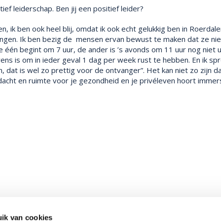
ef leiderschap. Ben jij een positief leider?
en, ik ben ook heel blij, omdat ik ook echt gelukkig ben in Roerdal
engen. Ik ben bezig de mensen ervan bewust te maken dat ze niet
De één begint om 7 uur, de ander is ’s avonds om 11 uur nog niet 
ens is om in ieder geval 1 dag per week rust te hebben. En ik sp
dat is wel zo prettig voor de ontvanger”. Het kan niet zo zijn d
cht en ruimte voor je gezondheid en je privéleven hoort immers 
ik van cookies