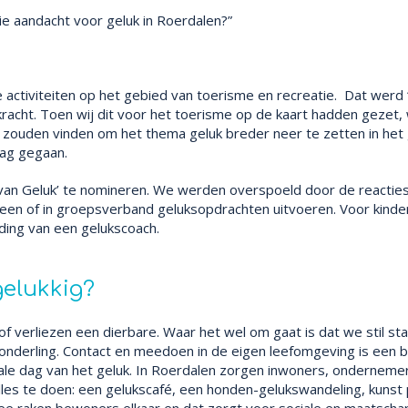
ie aandacht voor geluk in Roerdalen?”
ctiviteiten op het gebied van toerisme en recreatie. Dat werd ‘Kl
e kracht. Toen wij dit voor het toerisme op de kaart hadden geze
 zouden vinden om het thema geluk breder neer te zetten in het
lag gegaan.
van Geluk’ te nomineren. We werden overspoeld door de reacties. B
en of in groepsverband geluksopdrachten uitvoeren. Voor kindere
ding van een gelukscoach.
gelukkig?
of verliezen een dierbare. Waar het wel om gaat is dat we stil st
nderling. Contact en meedoen in de eigen leefomgeving is een be
onale dag van het geluk. In Roerdalen zorgen inwoners, ondernem
 alles te doen: een gelukscafé, een honden-gelukswandeling, kunst