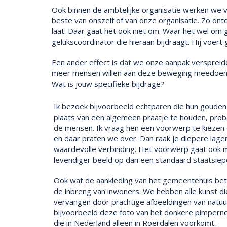
Ook binnen de ambtelijke organisatie werken we v
beste van onszelf of van onze organisatie. Zo ont
laat. Daar gaat het ook niet om. Waar het wel om
gelukscoördinator die hieraan bijdraagt. Hij voer
Een ander effect is dat we onze aanpak verspreid
meer mensen willen aan deze beweging meedoen
Wat is jouw specifieke bijdrage?
Ik bezoek bijvoorbeeld echtparen die hun gouden o
plaats van een algemeen praatje te houden, probe
de mensen. Ik vraag hen een voorwerp te kiezen da
en daar praten we over. Dan raak je diepere lage
waardevolle verbinding. Het voorwerp gaat ook m
levendiger beeld op dan een standaard staatsiep
Ook wat de aankleding van het gemeentehuis be
de inbreng van inwoners. We hebben alle kunst di
vervangen door prachtige afbeeldingen van natu
bijvoorbeeld deze foto van het donkere pimperne
die in Nederland alleen in Roerdalen voorkomt.