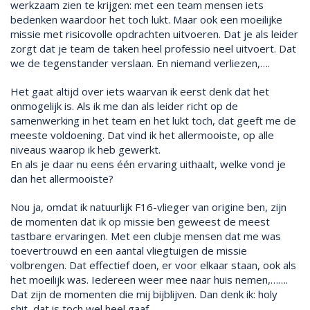
werkzaam zien te krijgen: met een team mensen iets
bedenken waardoor het toch lukt. Maar ook een moeilijke
missie met risicovolle opdrachten uitvoeren. Dat je als leider
zorgt dat je team de taken heel professio neel uitvoert. Dat
we de tegenstander verslaan. En niemand verliezen,….
Het gaat altijd over iets waarvan ik eerst denk dat het
onmogelijk is. Als ik me dan als leider richt op de
samenwerking in het team en het lukt toch, dat geeft me de
meeste voldoening. Dat vind ik het allermooiste, op alle
niveaus waarop ik heb gewerkt.
En als je daar nu eens één ervaring uithaalt, welke vond je
dan het allermooiste?
Nou ja, omdat ik natuurlijk F16-vlieger van origine ben, zijn
de momenten dat ik op missie ben geweest de meest
tastbare ervaringen. Met een clubje mensen dat me was
toevertrouwd en een aantal vliegtuigen de missie
volbrengen. Dat effectief doen, er voor elkaar staan, ook als
het moeilijk was. Iedereen weer mee naar huis nemen,…….
Dat zijn de momenten die mij bijblijven. Dan denk ik: holy
shit, dat is toch wel heel gaaf.