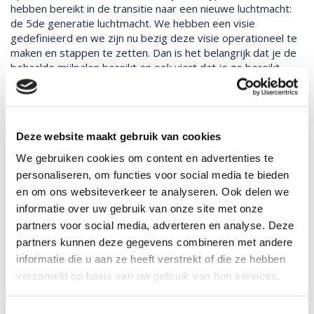
hebben bereikt in de transitie naar een nieuwe luchtmacht:
de 5de generatie luchtmacht. We hebben een visie
gedefinieerd en we zijn nu bezig deze visie operationeel te
maken en stappen te zetten. Dan is het belangrijk dat je de
behaalde mijlpalen bereikt en ook viert dat je ze bereikt.
Gisteren hadden we zo’n momentje met een groepje
mensen bij elkaar. Als ik dan praat met die jonge gasten, hun
enthousiasme zie, de drive die ze hebben en hun geloof in
waar we mee bezig zijn, ja, daar word ik ongelofelijk
Deze website maakt gebruik van cookies
enthousiast van. Dan zie je dat we niet alleen maar als
leiding van de Luchtmacht plannen aan het maken zijn, maar
We gebruiken cookies om content en advertenties te
dat de werkvloer het overneemt en begrijpt wat de
personaliseren, om functies voor social media te bieden
bedoeling is. Dat is bijzonder en mooi en dat gaat ook rond.
en om ons websiteverkeer te analyseren. Ook delen we
Wat houdt dat in, de 5de generatie luchtmacht?
informatie over uw gebruik van onze site met onze
partners voor social media, adverteren en analyse. Deze
Er komen nieuwe capaciteiten de luchtmacht in: zoals de
partners kunnen deze gegevens combineren met andere
F35, ons nieuwe jachtvliegtuig, maar ook ons eerste
onbemande vliegtuig en een vernieuwde transportvloot. Een
informatie die u aan ze heeft verstrekt of die ze hebben
jaar of drie geleden hebben we onszelf de vraag gesteld:
verzameld op basis van uw gebruik van hun services.
“Hoe gaan we dat optimaal benutten?” We kunnen niet op
dezelfde manier blijven werken. We hebben een andere
Toestemmingsselectie