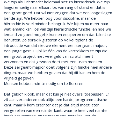
We zijn als luchtmacht helemaal niet zo hiërarchisch. We zijn
laagdrempelig naar elkaar, los van rang of stand en dat is
een groot goed. Dat wil niet zeggen dat we een losgeslagen
bende zijn. We hebben oog voor discipline, maar de
hiërarchie is veel minder belangrijk. We kijken nu meer naar
wat iemand kan, los van zijn hiërarchische functie, en hoe we
iemand zo goed mogelijk kunnen equiperen om dat talent te
benutten. Zo sprak ik gisteren op Volkel tijdens de
introductie van dat nieuwe element een sergeant-majoor,
een jonge gast. Hij blijkt één van de kartrekkers te zijn die
een groot project met veel geld van scratch heeft
verzonnen en dat gewoon doet met een team mensen.
Deze sergeant-majoor doet volgens zijn functie heel andere
dingen, maar we hebben gezien dat hij dit kan en hem de
vrijheid gegeven.
Mensen hebben ruimte nodig om te floreren
Dat geloof ik ook, maar dat kun je niet overal toepassen. Er
zit aan veranderen ook altijd een harde, programmatische
kant, maar ik kom erachter dat je dat altijd moet laten
vergezellen van een ruimte-kant, waar je heel veel ruimte
biedt aan mensen, ongeveer moet vertellen wat de