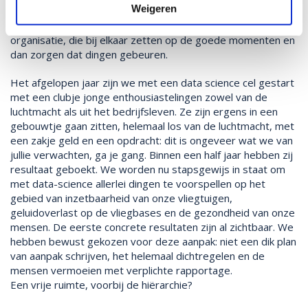
Weigeren
hardwerkende vakmensen hebben we ook heel hard nodig.
Het is vooral zicht hebben op waar die mensen zitten in je
organisatie, die bij elkaar zetten op de goede momenten en
dan zorgen dat dingen gebeuren.
Het afgelopen jaar zijn we met een data science cel gestart
met een clubje jonge enthousiastelingen zowel van de
luchtmacht als uit het bedrijfsleven. Ze zijn ergens in een
gebouwtje gaan zitten, helemaal los van de luchtmacht, met
een zakje geld en een opdracht: dit is ongeveer wat we van
jullie verwachten, ga je gang. Binnen een half jaar hebben zij
resultaat geboekt. We worden nu stapsgewijs in staat om
met data-science allerlei dingen te voorspellen op het
gebied van inzetbaarheid van onze vliegtuigen,
geluidoverlast op de vliegbases en de gezondheid van onze
mensen. De eerste concrete resultaten zijn al zichtbaar. We
hebben bewust gekozen voor deze aanpak: niet een dik plan
van aanpak schrijven, het helemaal dichtregelen en de
mensen vermoeien met verplichte rapportage.
Een vrije ruimte, voorbij de hiërarchie?